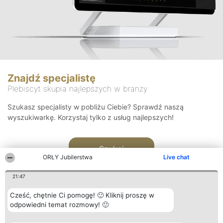
Znajdź specjalistę
Plebiscyt skupia najlepszych w branży
Szukasz specjalisty w pobliżu Ciebie? Sprawdź naszą
wyszukiwarkę. Korzystaj tylko z usług najlepszych!
Szukaj
ORŁY Jubilerstwa
Live chat
21:47
Cześć, chętnie Ci pomogę! 🙂 Kliknij proszę w
odpowiedni temat rozmowy! 🙂
Organizator plebiscytu
Plebiscyt
Kontakt