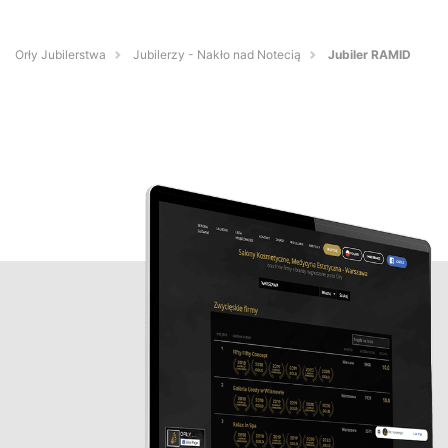
Orły Jubilerstwa
Jubilerzy - Nakło nad Notecią
Jubiler RAMID