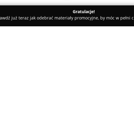
Gratulacje!
awdź już teraz jak odebrać materiały promocyjne, by móc w pełni c
owscy
O firmie:
MK Polejowscy
to uznany salon 
Handlowej 10/5 w centrum Lębo
branży jubilerstwa na rynku po
odpowiadającej różnym gustom
Pokaż więcej >>
Asortyment obejmuje między in
zaręczynowe, jak i klasyczne, 
starannie wykonane bransoletk
eleganckie obrączki, przeznac