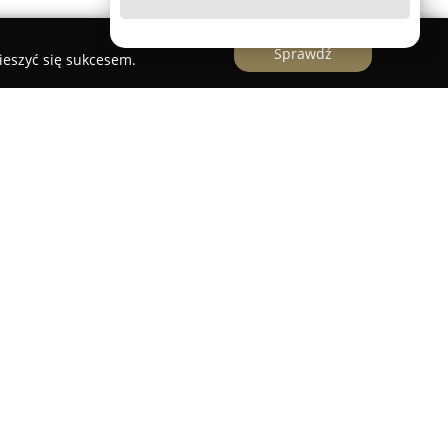
Sprawdź
ieszyć się sukcesem.
jubilerski, który znajduje się przy ulicy
rka. Firma należy do cenionych specjalistów w
lskim, oferując szeroką gamę biżuterii
 i oczekiwaniom.
nymi wyjątkowe pierścionki, zarówno
nowoczesne naszyjniki, modne kolczyki oraz
i. Ważną pozycję w ofercie zajmują także
zone na szczególne okazje. Oprócz sprzedaży