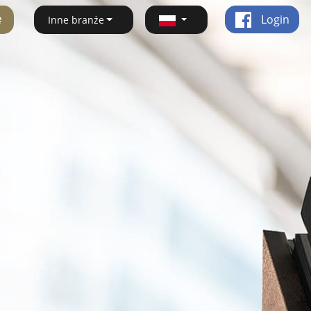
ę
Login
Inne branże