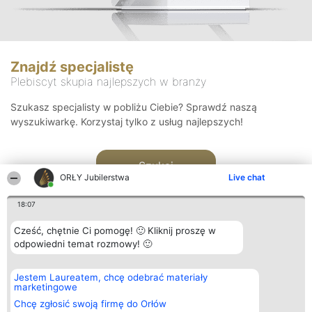
Znajdź specjalistę
Plebiscyt skupia najlepszych w branży
Szukasz specjalisty w pobliżu Ciebie? Sprawdź naszą
wyszukiwarkę. Korzystaj tylko z usług najlepszych!
Szukaj
ORŁY Jubilerstwa
Live chat
18:07
Cześć, chętnie Ci pomogę! 🙂 Kliknij proszę w
odpowiedni temat rozmowy! 🙂
Organizator plebiscytu
Plebiscyt
Kontakt
Jestem Laureatem, chcę odebrać materiały
Bright Side Solutions sp. z o.
Laureaci
Kontakt
marketingowe
o. sp. k.
Lista
ul. Ruska 22
wszystkich
Chcę zgłosić swoją firmę do Orłów
Wrocław 50-079
Laureatów