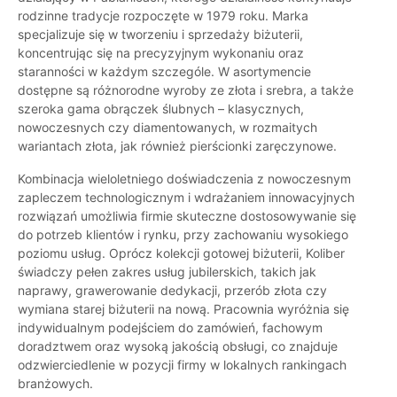
rodzinne tradycje rozpoczęte w 1979 roku. Marka
specjalizuje się w tworzeniu i sprzedaży biżuterii,
koncentrując się na precyzyjnym wykonaniu oraz
staranności w każdym szczególe. W asortymencie
dostępne są różnorodne wyroby ze złota i srebra, a także
szeroka gama obrączek ślubnych – klasycznych,
nowoczesnych czy diamentowanych, w rozmaitych
wariantach złota, jak również pierścionki zaręczynowe.
Kombinacja wieloletniego doświadczenia z nowoczesnym
zapleczem technologicznym i wdrażaniem innowacyjnych
rozwiązań umożliwia firmie skuteczne dostosowywanie się
do potrzeb klientów i rynku, przy zachowaniu wysokiego
poziomu usług. Oprócz kolekcji gotowej biżuterii, Koliber
świadczy pełen zakres usług jubilerskich, takich jak
naprawy, grawerowanie dedykacji, przerób złota czy
wymiana starej biżuterii na nową. Pracownia wyróżnia się
indywidualnym podejściem do zamówień, fachowym
doradztwem oraz wysoką jakością obsługi, co znajduje
odzwierciedlenie w pozycji firmy w lokalnych rankingach
branżowych.