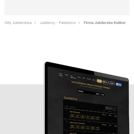
Orły Jubilerstwa
Jubilerzy - Pabianice
Firma Jubilerska Koliber