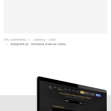
Orły Jubilerstwa
Jubilerzy - Łódź
Goldpoint.pl - biżuteria srebrna i złota