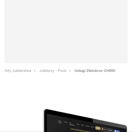
Orły Jubilerstwa
Jubilerzy - Puck
Usługi Złotnicze-CHRIS-