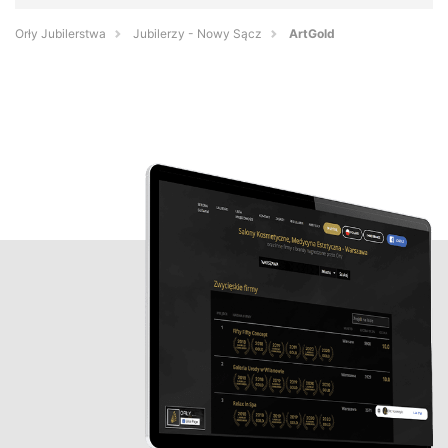
Orły Jubilerstwa
Jubilerzy - Nowy Sącz
ArtGold