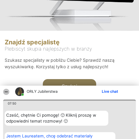
Znajdź specjalistę
Plebiscyt skupia najlepszych w branży
Szukasz specjalisty w pobliżu Ciebie? Sprawdź naszą
wyszukiwarkę. Korzystaj tylko z usług najlepszych!
Szukaj
ORŁY Jubilerstwa
Live chat
07:50
Cześć, chętnie Ci pomogę! 🙂 Kliknij proszę w
odpowiedni temat rozmowy! 🙂
Organizator plebiscytu
Plebiscyt
Kontakt
Jestem Laureatem, chcę odebrać materiały
Bright Side Solutions sp. z o.
Laureaci
Kontakt