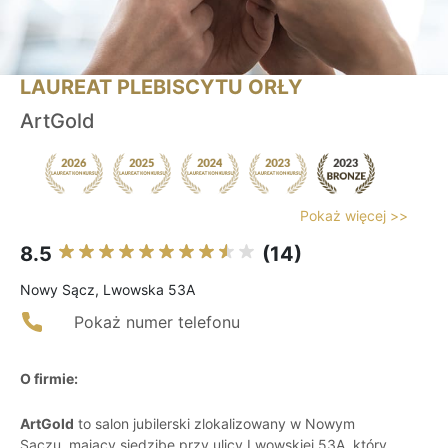
LAUREAT PLEBISCYTU ORŁY
ArtGold
Pokaż więcej >>
8.5
(14)
Nowy Sącz, Lwowska 53A
Pokaż numer telefonu
O firmie:
ArtGold
to salon jubilerski zlokalizowany w Nowym
Sączu, mający siedzibę przy ulicy Lwowskiej 53A, który