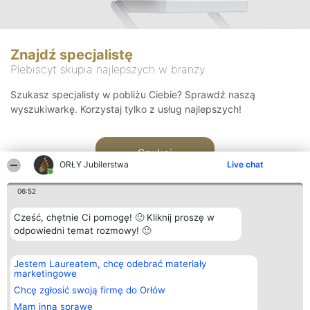
Znajdź specjalistę
Plebiscyt skupia najlepszych w branży
Szukasz specjalisty w pobliżu Ciebie? Sprawdź naszą
wyszukiwarkę. Korzystaj tylko z usług najlepszych!
Szukaj
ORŁY Jubilerstwa
Live chat
06:52
Cześć, chętnie Ci pomogę! 🙂 Kliknij proszę w
odpowiedni temat rozmowy! 🙂
Organizator plebiscytu
Plebiscyt
Kontakt
Jestem Laureatem, chcę odebrać materiały
Bright Side Solutions sp. z o.
Laureaci
Kontakt
marketingowe
o. sp. k.
Lista
ul. Ruska 22
wszystkich
Chcę zgłosić swoją firmę do Orłów
Wrocław 50-079
Laureatów
Mam inną sprawę
KRS 0000749100 | Regon
Zasady