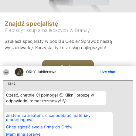
Znajdź specjalistę
Plebiscyt skupia najlepszych w branży
Szukasz specjalisty w pobliżu Ciebie? Sprawdź naszą
wyszukiwarkę. Korzystaj tylko z usług najlepszych!
Szukaj
ORŁY Jubilerstwa
Live chat
13:42
Cześć, chętnie Ci pomogę! 🙂 Kliknij proszę w
odpowiedni temat rozmowy! 🙂
Organizator plebiscytu
Plebiscyt
Kontakt
Jestem Laureatem, chcę odebrać materiały
Bright Side Solutions sp. z o.
Laureaci
Kontakt
marketingowe
o. sp. k.
Lista
ul. Ruska 22
wszystkich
Chcę zgłosić swoją firmę do Orłów
Wrocław 50-079
Laureatów
Mam inną sprawę
KRS 0000749100 | Regon
Zasady