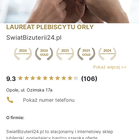
LAUREAT PLEBISCYTU ORŁY
SwiatBizuterii24.pl
Pokaż więcej >>
9.3
(106)
Opole, ul. Ozimska 17a
Pokaż numer telefonu
O firmie:
SwiatBizuterii24.pl to stacjonarny i internetowy sklep
jubilerski, posiadający bardzo szeroką ofertę,