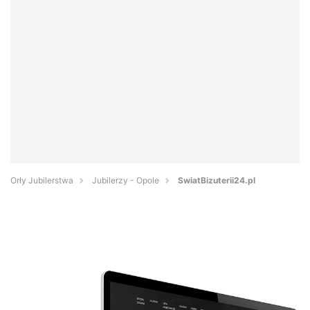
Orły Jubilerstwa
Jubilerzy - Opole
SwiatBizuterii24.pl