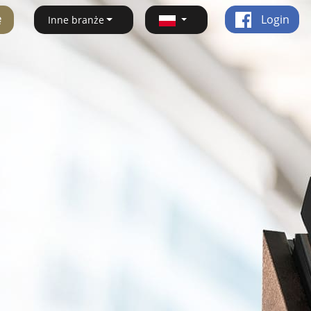
ę
Login
Inne branże