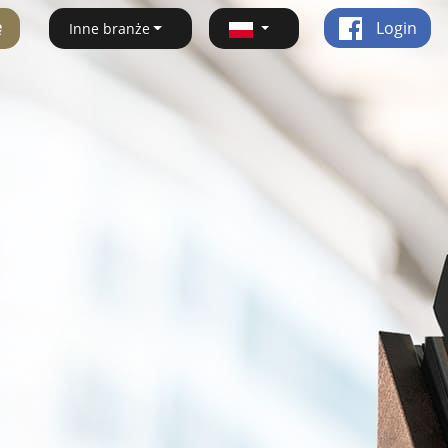
ę
Login
Inne branże