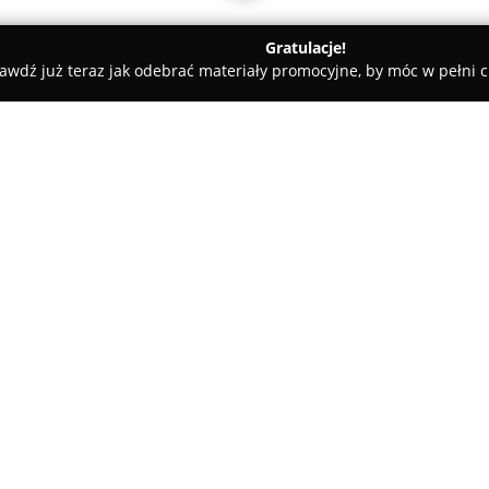
Gratulacje!
awdź już teraz jak odebrać materiały promocyjne, by móc w pełni c
bilerski Diament
O firmie:
Sklep Jubilerski Diament
dział
funkcjonując nieprzerwanie od 
Firma oferuje bogaty wybór wy
modele nowoczesne, inspirowan
Pokaż więcej >>
zawsze aktualne wzory. W asor
złota z naturalnymi kamieniam
także biżuteria z bursztynami o
Jedną z cech wyróżniających pr