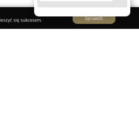
Sprawdź
ieszyć się sukcesem.
a w Krakowie przy ulicy Grodzkiej 62,
1989 roku jako dostawca wyjątkowej biżuterii.
robów wykonanych ze srebra i złota, w tym
e bieżącymi trendami, jak również klasyczne,
tymencie dostępne są unikatowe produkty ze
i szlachetnymi, w szczególności diamentami, a
raz oryginalne ikony bizantyjskie.
zedsiębiorstwo jest własna pracownia jubilerska,