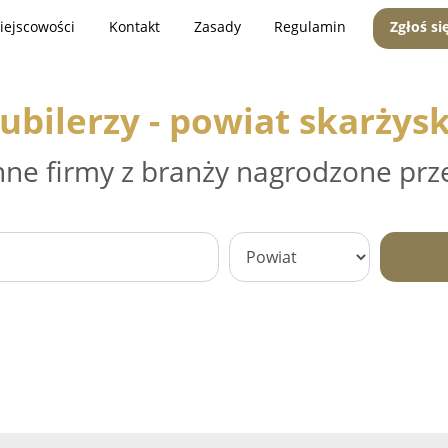
iejscowości
Kontakt
Zasady
Regulamin
Zgłoś si
Jubilerzy - powiat skarżysk
nne firmy z branży nagrodzone prz