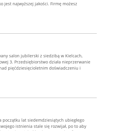
o jest najwyższej jakości. Firmę możesz
ny salon jubilerski z siedzibą w Kielcach,
iowej 3. Przedsiębiorstwo działa nieprzerwanie
nad pięćdziesięcioletnim doświadczeniu i
na początku lat siedemdziesiątych ubiegłego
ojego istnienia stale się rozwijał, po to aby