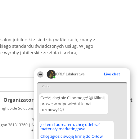
 salon jubilerski z siedzibą w Kielcach, znany z
kiego standardu świadczonych usług. W jego
e wyroby jubilerskie ze złota i srebra,
ORŁY Jubilerstwa
Live chat
20:06
Cześć, chętnie Ci pomogę! 🙂 Kliknij
Organizator plebiscytu
Plebiscyt
Kontakt
proszę w odpowiedni temat
right Side Solutions sp. z o. o. sp. k.
Laureaci
rozmowy! 🙂
Kontakt
ul. Ruska 22
Lista
Wrocław 50-079
wszystkich
Jestem Laureatem, chcę odebrać
egon 381313360 | NIP 8943132676
Laureatów
materiały marketingowe
+48 508 492 400
Zasady
Chcę zgłosić swoją firmę do Orłów
Regulamin