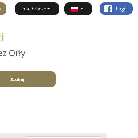
ę
Login
Inne branże
i
ez Orły
Szukaj