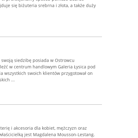
duje się biżuteria srebrna i złota, a także duży
ex swoją siedzibę posiada w Ostrowcu
aleźć w centrum handlowym Galeria Łysica pod
la wszystkich swoich klientów przygotował on
kich ...
uterię i akcesoria dla kobiet, mężczyzn oraz
 właścicielką jest Magdalena Mousson-Lestang.