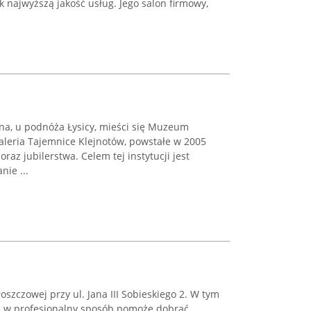
 najwyższą jakość usług. Jego salon firmowy,
na, u podnóża Łysicy, mieści się Muzeum
aleria Tajemnice Klejnotów, powstałe w 2005
raz jubilerstwa. Celem tej instytucji jest
nie ...
łoszczowej przy ul. Jana III Sobieskiego 2. W tym
a w profesjonalny sposób pomoże dobrać