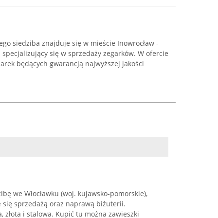
rego siedziba znajduje się w mieście Inowrocław -
p specjalizujący się w sprzedaży zegarków. W ofercie
arek będących gwarancją najwyższej jakości
zibę we Włocławku (woj. kujawsko-pomorskie),
e się sprzedażą oraz naprawą biżuterii.
, złota i stalowa. Kupić tu można zawieszki