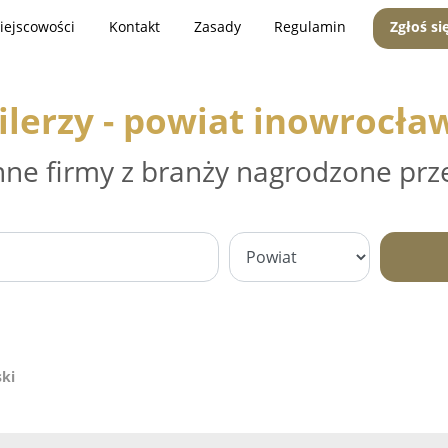
iejscowości
Kontakt
Zasady
Regulamin
Zgłoś si
ilerzy - powiat inowrocła
nne firmy z branży nagrodzone prz
ski