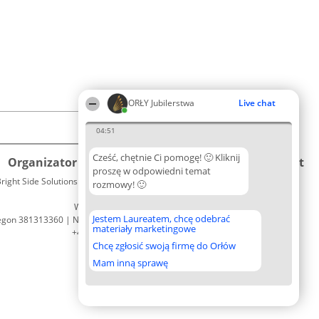
ORŁY Jubilerstwa
Live chat
04:51
Cześć, chętnie Ci pomogę! 🙂 Kliknij
Organizator plebiscytu
Plebiscyt
Kontakt
proszę w odpowiedni temat
right Side Solutions sp. z o. o. sp. k.
Laureaci
rozmowy! 🙂
Kontakt
ul. Ruska 22
Lista
Wrocław 50-079
wszystkich
Jestem Laureatem, chcę odebrać
egon 381313360 | NIP 8943132676
Laureatów
materiały marketingowe
+48 508 492 400
Zasady
Chcę zgłosić swoją firmę do Orłów
Regulamin
Polityka
Mam inną sprawę
Prywatności