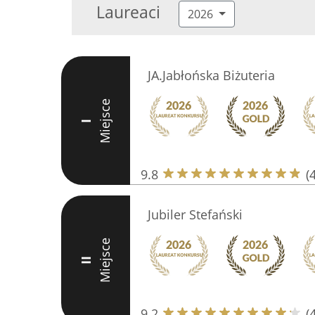
Laureaci
2026
JA.Jabłońska Biżuteria
Miejsce
I
9.8
(
Jubiler Stefański
Miejsce
II
9.2
(