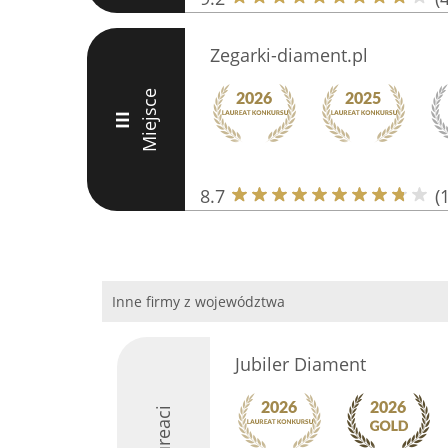
Zegarki-diament.pl
Miejsce
III
8.7
(
Inne firmy z województwa
Jubiler Diament
Laureaci