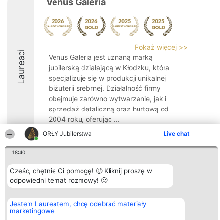
Venus Galeria
Pokaż więcej >>
Laureaci
Venus Galeria jest uznaną marką
jubilerską działającą w Kłodzku, która
specjalizuje się w produkcji unikalnej
biżuterii srebrnej. Działalność firmy
obejmuje zarówno wytwarzanie, jak i
sprzedaż detaliczną oraz hurtową od
2004 roku, oferując ...
ORŁY Jubilerstwa
Live chat
9.3
18:40
Cześć, chętnie Ci pomogę! 🙂 Kliknij proszę w
Organizator plebiscytu
Plebiscyt
Kontakt
Bright Side Solutions sp. z o.
odpowiedni temat rozmowy! 🙂
Laureaci
Kontakt
o. sp. k.
Lista
ul. Ruska 22
wszystkich
Wrocław 50-079
Laureatów
Jestem Laureatem, chcę odebrać materiały
KRS 0000749100 | Regon
Zasady
marketingowe
381313360 | NIP 8943132676
Regulamin