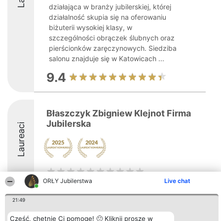
działająca w branży jubilerskiej, której
działalność skupia się na oferowaniu
biżuterii wysokiej klasy, w
szczególności obrączek ślubnych oraz
pierścionków zaręczynowych. Siedziba
salonu znajduje się w Katowicach ...
9.4
Błaszczyk Zbigniew Klejnot Firma
Jubilerska
Laureaci
ORŁY Jubilerstwa
Live chat
21:49
Organizator plebiscytu
Plebiscyt
Kontakt
Bright Side Solutions sp. z o.
Laureaci
Kontakt
Cześć, chętnie Ci pomogę! 🙂 Kliknij proszę w