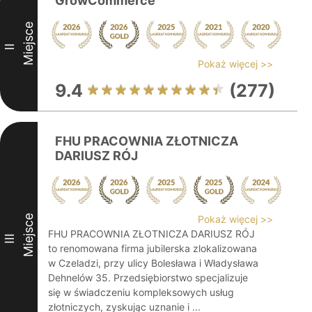
GrowCommerce
Miejsce
II
Pokaż więcej >>
9.4
(277)
FHU PRACOWNIA ZŁOTNICZA
DARIUSZ RÓJ
Miejsce
Pokaż więcej >>
FHU PRACOWNIA ZŁOTNICZA DARIUSZ RÓJ
III
to renomowana firma jubilerska zlokalizowana
w Czeladzi, przy ulicy Bolesława i Władysława
Dehnelów 35. Przedsiębiorstwo specjalizuje
się w świadczeniu kompleksowych usług
złotniczych, zyskując uznanie i ...