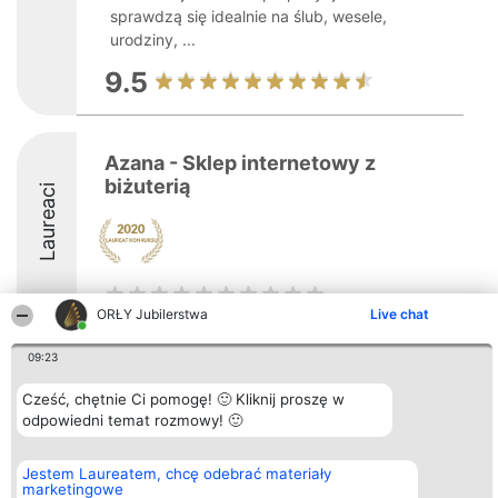
sprawdzą się idealnie na ślub, wesele,
urodziny, ...
9.5
Azana - Sklep internetowy z
biżuterią
Laureaci
ORŁY Jubilerstwa
Live chat
09:23
Organizator plebiscytu
Plebiscyt
Kontakt
Bright Side Solutions sp. z o.
Laureaci
Kontakt
Cześć, chętnie Ci pomogę! 🙂 Kliknij proszę w
o. sp. k.
Lista
odpowiedni temat rozmowy! 🙂
ul. Ruska 22
wszystkich
Wrocław 50-079
Laureatów
KRS 0000749100 | Regon
Zasady
Jestem Laureatem, chcę odebrać materiały
381313360 | NIP 8943132676
Regulamin
marketingowe
+48 508 492 400
Polityka