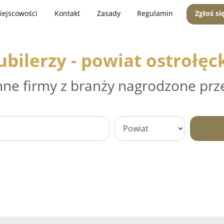
iejscowości
Kontakt
Zasady
Regulamin
Zgłoś si
ubilerzy - powiat ostrołęc
nne firmy z branży nagrodzone prz