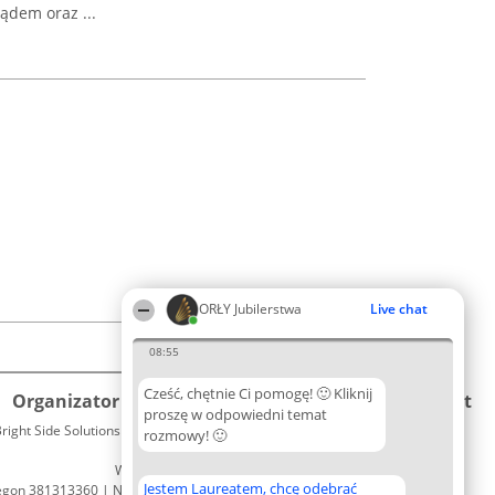
ądem oraz ...
ORŁY Jubilerstwa
Live chat
08:55
Cześć, chętnie Ci pomogę! 🙂 Kliknij
Organizator plebiscytu
Plebiscyt
Kontakt
proszę w odpowiedni temat
right Side Solutions sp. z o. o. sp. k.
Laureaci
rozmowy! 🙂
Kontakt
ul. Ruska 22
Lista
Wrocław 50-079
wszystkich
Jestem Laureatem, chcę odebrać
egon 381313360 | NIP 8943132676
Laureatów