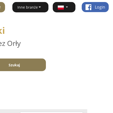
ę
Login
Inne branże
ki
ez Orły
Szukaj