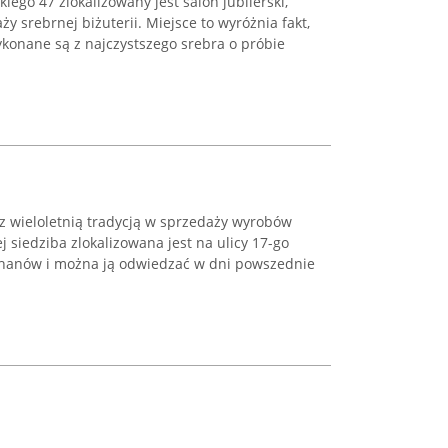
ego 47 zlokalizowany jest salon jubilerski,
ży srebrnej biżuterii. Miejsce to wyróżnia fakt,
konane są z najczystszego srebra o próbie
a z wieloletnią tradycją w sprzedaży wyrobów
ej siedziba zlokalizowana jest na ulicy 17-go
chanów i można ją odwiedzać w dni powszednie