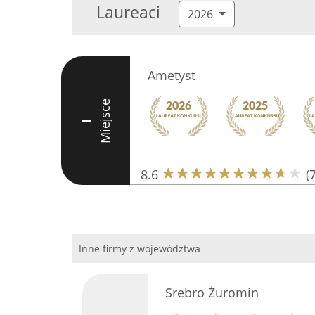
Laureaci
2026
Ametyst
Miejsce
I
8.6
(7
Inne firmy z województwa
Srebro Żuromin