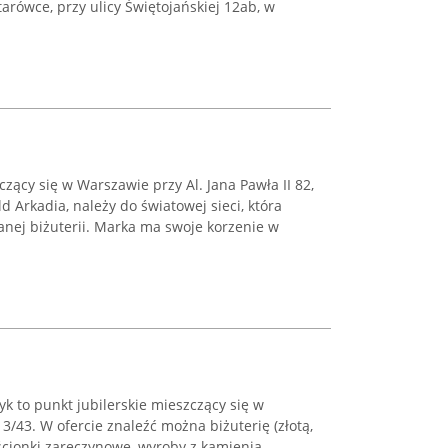
arówce, przy ulicy Świętojańskiej 12ab, w
czący się w Warszawie przy Al. Jana Pawła II 82,
Arkadia, należy do światowej sieci, która
anej biżuterii. Marka ma swoje korzenie w
k to punkt jubilerskie mieszczący się w
13/43. W ofercie znaleźć można biżuterię (złotą,
rścionki zaręczynowe, wyroby z kamienia