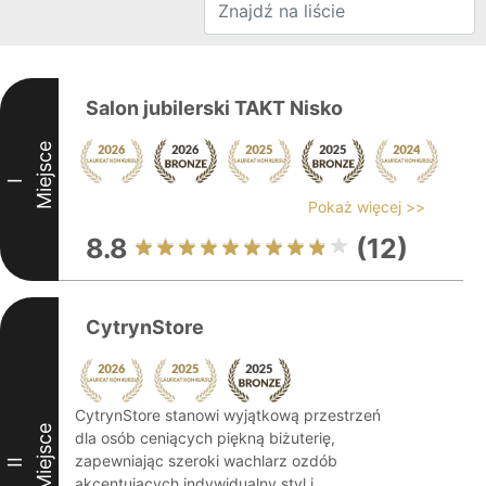
Salon jubilerski TAKT Nisko
Miejsce
I
Pokaż więcej >>
8.8
(12)
CytrynStore
CytrynStore stanowi wyjątkową przestrzeń
Miejsce
dla osób ceniących piękną biżuterię,
zapewniając szeroki wachlarz ozdób
II
akcentujących indywidualny styl i