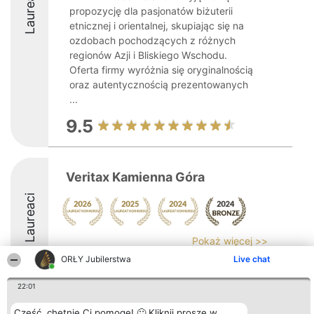
Laureaci
propozycję dla pasjonatów biżuterii
etnicznej i orientalnej, skupiając się na
ozdobach pochodzących z różnych
regionów Azji i Bliskiego Wschodu.
Oferta firmy wyróżnia się oryginalnością
oraz autentycznością prezentowanych
...
9.5
Veritax Kamienna Góra
Laureaci
Pokaż więcej >>
ORŁY Jubilerstwa
Live chat
8.6
22:01
Cześć, chętnie Ci pomogę! 🙂 Kliknij proszę w