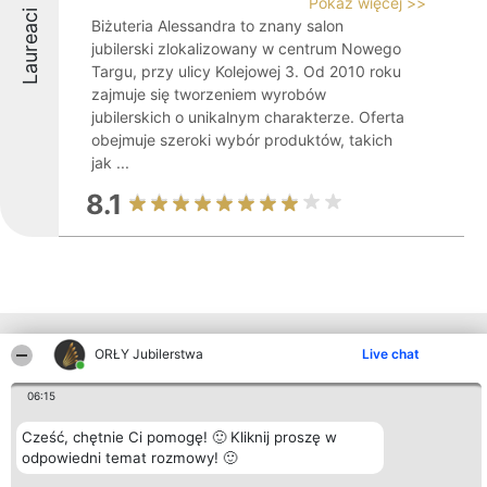
Pokaż więcej >>
Laureaci
Biżuteria Alessandra to znany salon
jubilerski zlokalizowany w centrum Nowego
Targu, przy ulicy Kolejowej 3. Od 2010 roku
zajmuje się tworzeniem wyrobów
jubilerskich o unikalnym charakterze. Oferta
obejmuje szeroki wybór produktów, takich
jak ...
8.1
Inne firmy z województwa
ORŁY Jubilerstwa
Live chat
06:15
Organizator plebiscytu
Plebiscyt
Kontakt
Cześć, chętnie Ci pomogę! 🙂 Kliknij proszę w
Bright Side Solutions sp. z o.
Laureaci
Kontakt
o. sp. k.
odpowiedni temat rozmowy! 🙂
Lista
ul. Ruska 22
wszystkich