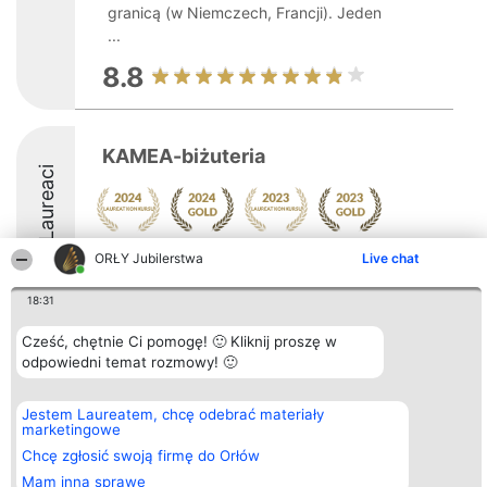
granicą (w Niemczech, Francji). Jeden
...
8.8
KAMEA-biżuteria
Laureaci
ORŁY Jubilerstwa
Live chat
18:31
Organizator plebiscytu
Plebiscyt
Kontakt
Cześć, chętnie Ci pomogę! 🙂 Kliknij proszę w
Bright Side Solutions sp. z o.
Laureaci
Kontakt
odpowiedni temat rozmowy! 🙂
o. sp. k.
Lista
ul. Ruska 22
wszystkich
Wrocław 50-079
Laureatów
Jestem Laureatem, chcę odebrać materiały
KRS 0000749100 | Regon
Zasady
marketingowe
381313360 | NIP 8943132676
Regulamin
+48 508 492 400
Chcę zgłosić swoją firmę do Orłów
Polityka
Prywatności
Mam inną sprawę