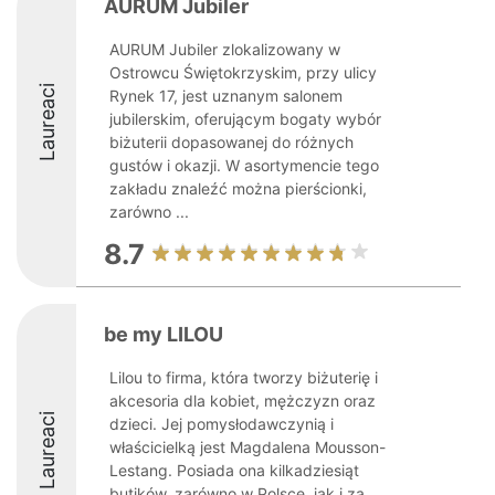
AURUM Jubiler
AURUM Jubiler zlokalizowany w
Ostrowcu Świętokrzyskim, przy ulicy
Laureaci
Rynek 17, jest uznanym salonem
jubilerskim, oferującym bogaty wybór
biżuterii dopasowanej do różnych
gustów i okazji. W asortymencie tego
zakładu znaleźć można pierścionki,
zarówno ...
8.7
be my LILOU
Lilou to firma, która tworzy biżuterię i
akcesoria dla kobiet, mężczyzn oraz
Laureaci
dzieci. Jej pomysłodawczynią i
właścicielką jest Magdalena Mousson-
Lestang. Posiada ona kilkadziesiąt
butików, zarówno w Polsce, jak i za