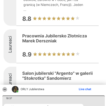
granicą (w Niemczech, Francji). Jeden
...
8.8
Pracownia Jubilersko Złotnicza
Laureaci
Marek Derszniak
8.9
Salon jubilerski "Argento" w galerii
Laureaci
"Stokrotka" Sandomierz
ORŁY Jubilerstwa
Live chat
18:37