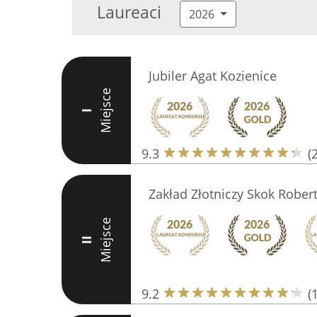
Laureaci
2026
Jubiler Agat Kozienice
Miejsce
I
9.3
(
Zakład Złotniczy Skok Rober
Miejsce
II
9.2
(