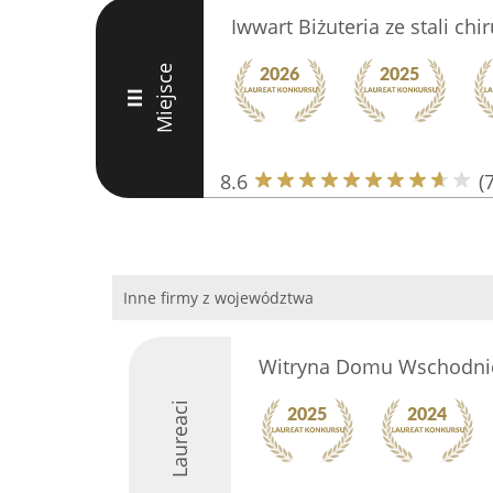
Iwwart Biżuteria ze stali chi
Miejsce
III
8.6
(7
Inne firmy z województwa
Witryna Domu Wschodni
Laureaci