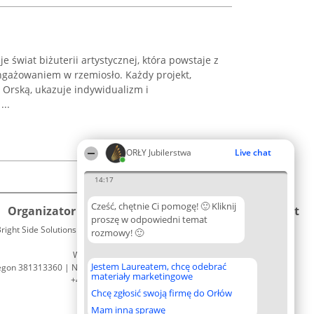
 świat biżuterii artystycznej, która powstaje z
angażowaniem w rzemiosło. Każdy projekt,
Orską, ukazuje indywidualizm i
...
ORŁY Jubilerstwa
Live chat
14:17
Cześć, chętnie Ci pomogę! 🙂 Kliknij
Organizator plebiscytu
Plebiscyt
Kontakt
proszę w odpowiedni temat
right Side Solutions sp. z o. o. sp. k.
Laureaci
rozmowy! 🙂
Kontakt
ul. Ruska 22
Lista
Wrocław 50-079
wszystkich
Jestem Laureatem, chcę odebrać
egon 381313360 | NIP 8943132676
Laureatów
materiały marketingowe
+48 508 492 400
Zasady
Chcę zgłosić swoją firmę do Orłów
Regulamin
Polityka
Mam inną sprawę