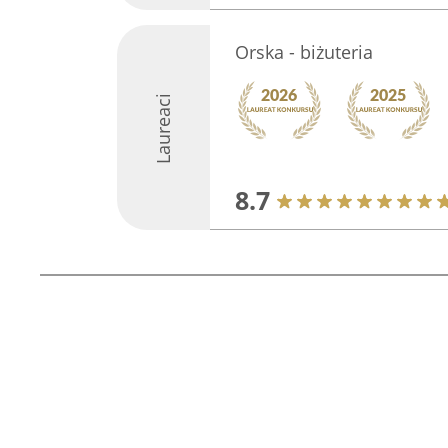
Orska - biżuteria
Laureaci
8.7