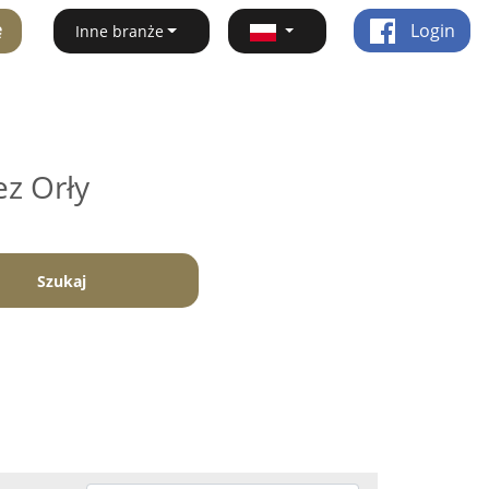
ę
Login
Inne branże
ez Orły
Szukaj