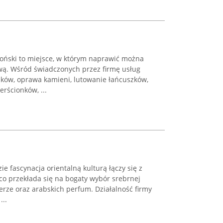
łoński to miejsce, w którym naprawić można
ową. Wśród świadczonych przez firmę usług
nków, oprawa kamieni, lutowanie łańcuszków,
erścionków, ...
e fascynacja orientalną kulturą łączy się z
o przekłada się na bogaty wybór srebrnej
terze oraz arabskich perfum. Działalność firmy
...