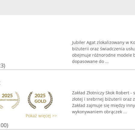
Jubiler Agat zlokalizowany w 
biżuterii oraz świadczenia usł
obejmuje różnorodne modele biż
dopasowane do ...
23)
t
Zakład Złotniczy Skok Robert - 
złotej i srebrnej biżuterii ora
Zakład zajmuje się między inn
wykonywaniem obrączek ...
Pokaż więcej >>
100)