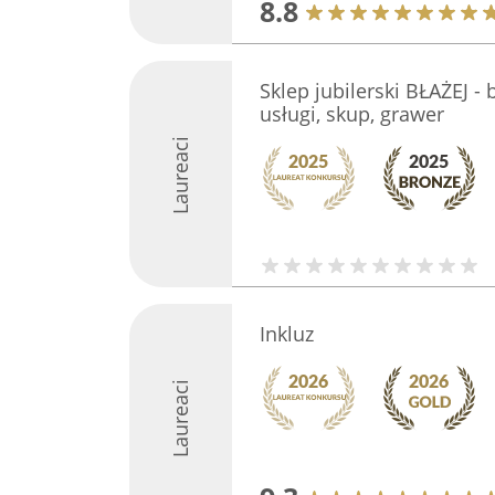
8.8
Sklep jubilerski BŁAŻEJ - b
usługi, skup, grawer
Laureaci
Inkluz
Laureaci