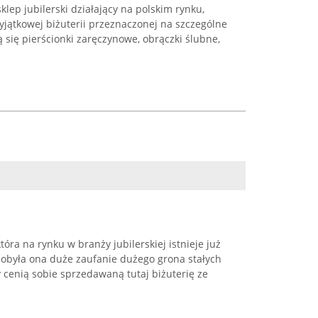
lep jubilerski działający na polskim rynku,
yjątkowej biżuterii przeznaczonej na szczególne
ą się pierścionki zaręczynowe, obrączki ślubne,
tóra na rynku w branży jubilerskiej istnieje już
dobyła ona duże zaufanie dużego grona stałych
y cenią sobie sprzedawaną tutaj biżuterię ze