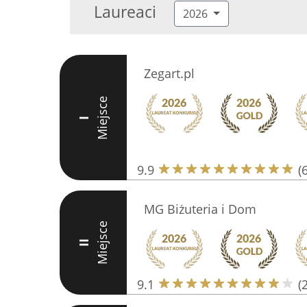
Laureaci
2026
Zegart.pl
Miejsce
I
9.9
(
MG Biżuteria i Dom
Miejsce
II
9.1
(