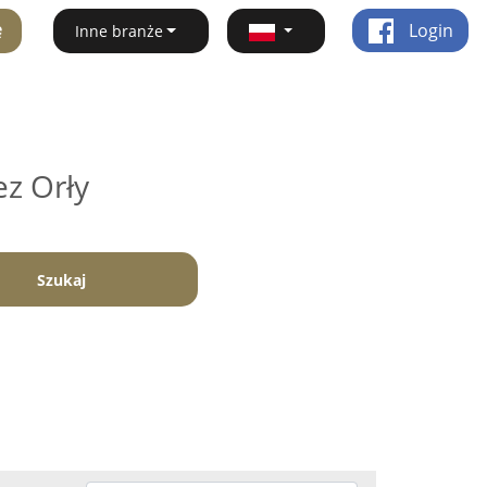
ę
Login
Inne branże
ez Orły
Szukaj