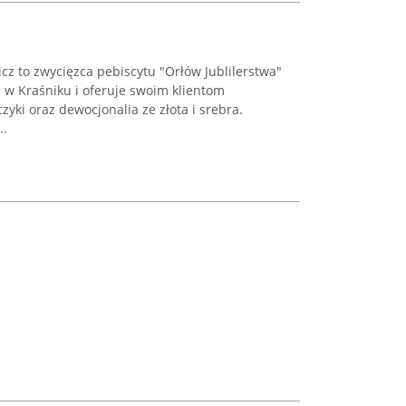
icz to zwycięzca pebiscytu "Orłów Jublilerstwa"
ę w Kraśniku i oferuje swoim klientom
lczyki oraz dewocjonalia ze złota i srebra.
..