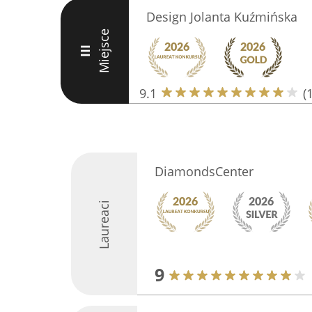
Design Jolanta Kuźmińska
Miejsce
III
9.1
(
DiamondsCenter
Laureaci
9