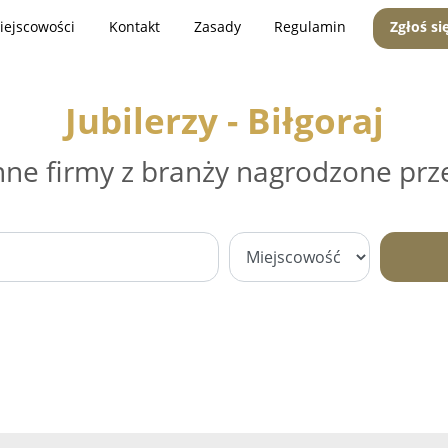
iejscowości
Kontakt
Zasady
Regulamin
Zgłoś si
Jubilerzy - Biłgoraj
nne firmy z branży nagrodzone prz