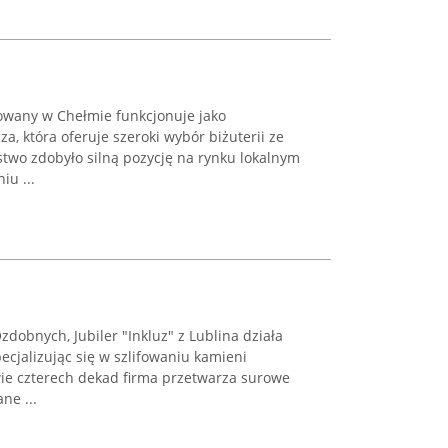
izowany w Chełmie funkcjonuje jako
, która oferuje szeroki wybór biżuterii ze
rstwo zdobyło silną pozycję na rynku lokalnym
iu ...
Ozdobnych, Jubiler "Inkluz" z Lublina działa
ecjalizując się w szlifowaniu kamieni
ie czterech dekad firma przetwarza surowe
ne ...